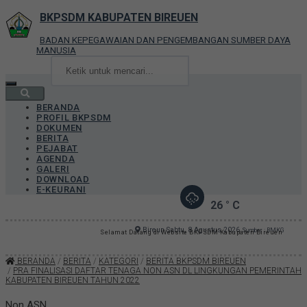
BKPSDM KABUPATEN BIREUEN
BADAN KEPEGAWAIAN DAN PENGEMBANGAN SUMBER DAYA
MANUSIA
BERANDA
PROFIL BKPSDM
DOKUMEN
BERITA
PEJABAT
AGENDA
GALERI
DOWNLOAD
E-KEURANI
26
° C
Bireun
Sabtu, 8 Agustus 2026
Sumber : BMKG
Selamat Datang di Website BKPSDM Kabupaten Bireuen
BERANDA
/
BERITA
/
KATEGORI
/
BERITA BKPSDM BIREUEN
/
PRA FINALISASI DAFTAR TENAGA NON ASN DL LINGKUNGAN PEMERINTAH
KABUPATEN BIREUEN TAHUN 2022
Non ASN