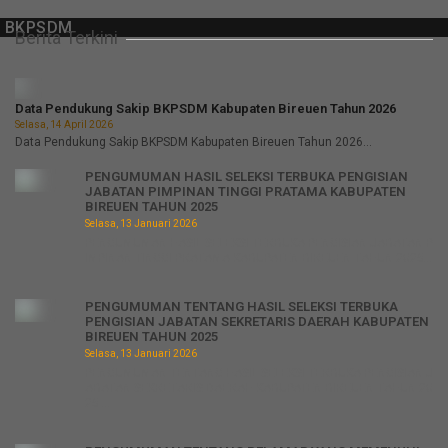
r BKPSDM
Berita Terkini
Data Pendukung Sakip BKPSDM Kabupaten Bireuen Tahun 2026
Selasa, 14 April 2026
Data Pendukung Sakip BKPSDM Kabupaten Bireuen Tahun 2026...
PENGUMUMAN HASIL SELEKSI TERBUKA PENGISIAN
JABATAN PIMPINAN TINGGI PRATAMA KABUPATEN
BIREUEN TAHUN 2025
Selasa, 13 Januari 2026
PENGUMUMAN HASIL SELEKSI TERBUKA PENGISIAN JABATAN P
IMPINAN TINGGI PRATAMA KABUPATEN BIREUEN TAHUN 2025...
PENGUMUMAN TENTANG HASIL SELEKSI TERBUKA
PENGISIAN JABATAN SEKRETARIS DAERAH KABUPATEN
BIREUEN TAHUN 2025
Selasa, 13 Januari 2026
PENGUMUMAN TENTANG HASIL SELEKSI TERBUKA PENGISIAN J
ABATAN SEKRETARIS DAERAH KABUPATEN BIREUEN TAHUN 20
25 ...